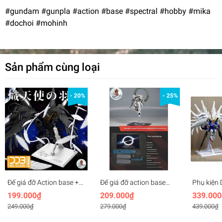
#gundam #gunpla #action #base #spectral #hobby #mika
#dochoi #mohinh
Sản phẩm cùng loại
- 20%
- 25%
Đế giá đỡ Action base +
Đế giá đỡ action base
Phụ kiện
SERAPHIM FEATHER
mica cho MG Glory
Snow Whit
199.000₫
209.000₫
339.000
Effect cho Wing Zero MG
Stargazer gundam
+ Action
249.000₫
279.000₫
439.000₫
MGSD HG RG - DDB
Wing EW
model