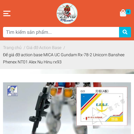
0
Trang chủ
/
Giá đỡ Action Base
/
Đế giá đỡ action base MICA UC Gundam Rx-78-2 Unicorn Banshee
Phenex NT01 Alex Nu Hinu rx93