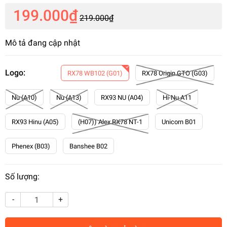
199.000₫
219.000₫
Mô tả đang cập nhật
Logo:
RX78 WB102 (G01)
RX78 Origin GTO (G03)
Nu (A10)
Nu (A13)
RX93 NU (A04)
Hi-Nu A11
RX93 Hinu (A05)
(H07)) Alex RX78 NT-1
Unicorn B01
Phenex (B03)
Banshee B02
Số lượng:
-
+