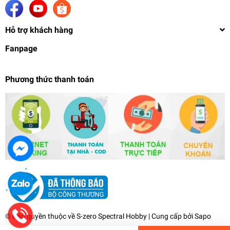
Hỗ trợ khách hàng
Fanpage
Phương thức thanh toán
Đế giá đỡ action base MICA UC Gundam Rx-78-2
Unicorn Banshee Phenex NT01 Alex Nu Hinu rx93
199.000₫
undefined
© Bản quyền thuộc về
S-zero Spectral Hobby
| Cung cấp bởi
Sapo