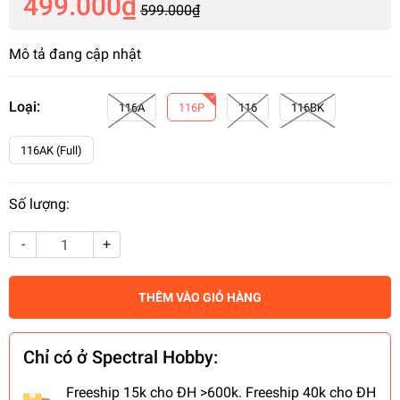
499.000₫
599.000₫
Mô tả đang cập nhật
Loại:
116A
116P
116
116BK
116AK (Full)
Số lượng:
-
+
THÊM VÀO GIỎ HÀNG
Chỉ có ở Spectral Hobby:
Freeship 15k cho ĐH >600k. Freeship 40k cho ĐH