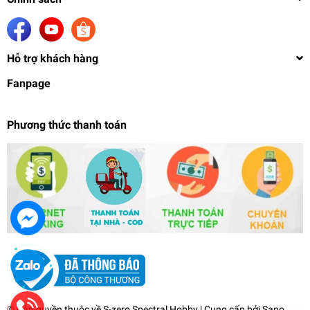
Hỗ trợ khách hàng
Fanpage
Phương thức thanh toán
Bút sơn mô hình Professional Airbrush Kit 116
series 0.3/0.5/0.8mm
499.000₫
undefined
© Bản quyền thuộc về
S-zero Spectral Hobby
| Cung cấp bởi
Sapo