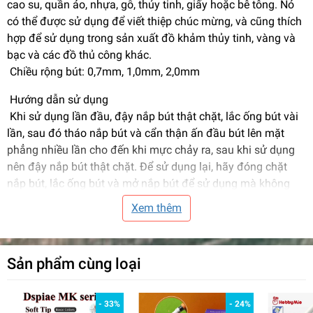
cao su, quần áo, nhựa, gỗ, thủy tinh, giấy hoặc bê tông. Nó
có thể được sử dụng để viết thiệp chúc mừng, và cũng thích
hợp để sử dụng trong sản xuất đồ khảm thủy tinh, vàng và
bạc và các đồ thủ công khác.
Chiều rộng bút: 0,7mm, 1,0mm, 2,0mm
Hướng dẫn sử dụng
Khi sử dụng lần đầu, đậy nắp bút thật chặt, lắc ống bút vài
lần, sau đó tháo nắp bút và cẩn thận ấn đầu bút lên mặt
phẳng nhiều lần cho đến khi mực chảy ra, sau khi sử dụng
nên đậy nắp bút thật chặt. Để sử dụng lại, hãy đóng chặt
nắp bút, lắc ống bút và mở nắp bút để sử dụng mà không
cần nhấn đầu bút. Giữ nó phẳng sau khi sử dụng.
Xem thêm
---------------------------------------------------------------
Sakura gold and silver paint pen
Sản phẩm cùng loại
· Metal pen holder, available in three colors: gold, silver and
white.
· Smooth writing, good gloss, and fast drying speed.
- 33%
- 24%
· Waterproof, lightfast and odorless.