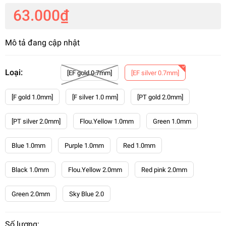
63.000₫
Mô tả đang cập nhật
Loại:
[EF gold 0.7mm]
[EF silver 0.7mm]
[F gold 1.0mm]
[F silver 1.0 mm]
[PT gold 2.0mm]
[PT silver 2.0mm]
Flou.Yellow 1.0mm
Green 1.0mm
Blue 1.0mm
Purple 1.0mm
Red 1.0mm
Black 1.0mm
Flou.Yellow 2.0mm
Red pink 2.0mm
Green 2.0mm
Sky Blue 2.0
Số lượng: