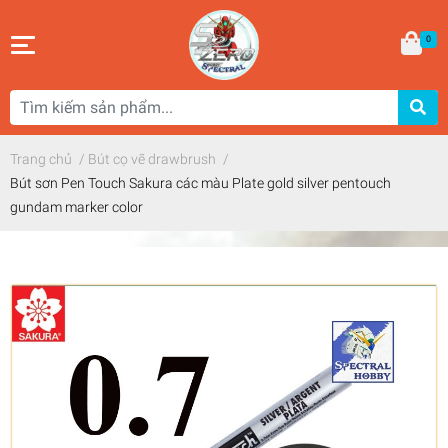
0
Trang chủ
/
Bút cọ vẽ drawbrush
/
Bút sơn Pen Touch Sakura các màu Plate gold silver pentouch
gundam marker color