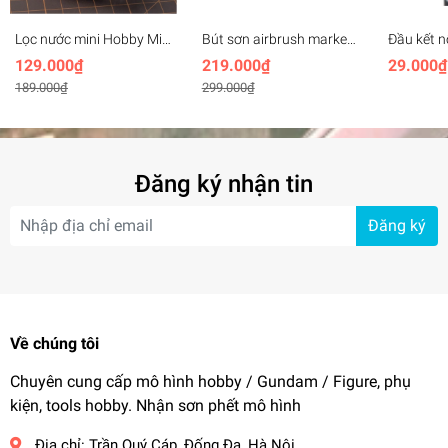
Lọc nước mini Hobby Mio
Bút sơn airbrush marker
Đầu kết n
cho bút sơn airbrush size
pen (gắn bút marker)
sơn adapte
129.000₫
219.000₫
29.000₫
1/8 Filter Air & Water
pump
189.000₫
299.000₫
Đăng ký nhận tin
Đăng ký
Về chúng tôi
Chuyên cung cấp mô hình hobby / Gundam / Figure, phụ
kiện, tools hobby. Nhận sơn phết mô hình
Địa chỉ:
Trần Quý Cáp, Đống Đa, Hà Nội