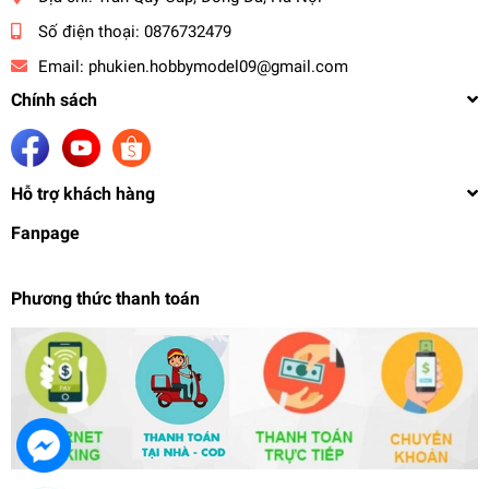
Số điện thoại:
0876732479
Email:
phukien.hobbymodel09@gmail.com
Chính sách
Hỗ trợ khách hàng
Fanpage
Phương thức thanh toán
Bút sơn mô hình hd180 180K 183K Pen Airbrush