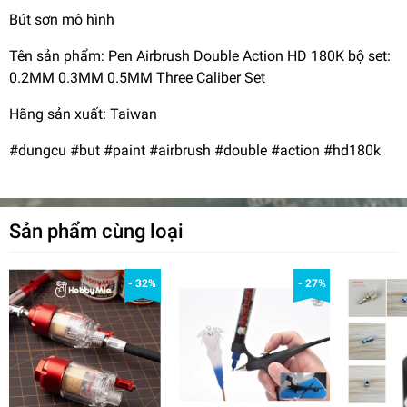
Bút sơn mô hình
Tên sản phẩm: Pen Airbrush Double Action HD 180K bộ set:
0.2MM 0.3MM 0.5MM Three Caliber Set
Hãng sản xuất: Taiwan
#dungcu #but #paint #airbrush #double #action #hd180k
Sản phẩm cùng loại
- 32%
- 27%