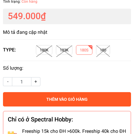
Tình trạng:
Còn hàng
549.000₫
Mô tả đang cập nhật
TYPE:
180K
183K
180S
180
Số lượng:
-
+
THÊM VÀO GIỎ HÀNG
Chỉ có ở Spectral Hobby:
Freeship 15k cho ĐH >600k. Freeship 40k cho ĐH