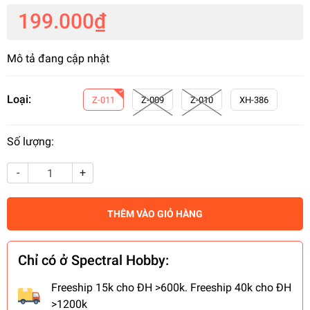
199.000₫
Mô tả đang cập nhật
Loại:
Z-011
Z-009
Z-010
XH-386
Số lượng:
-
+
THÊM VÀO GIỎ HÀNG
Chỉ có ở Spectral Hobby:
Freeship 15k cho ĐH >600k. Freeship 40k cho ĐH
>1200k