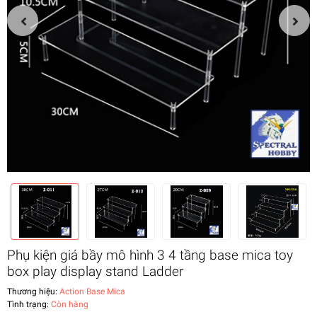
Phụ kiện giá bầy mô hình 3 4 tầng base mica toy
box play display stand Ladder
Thương hiệu:
Action Base Mica
Tình trạng:
Còn hàng