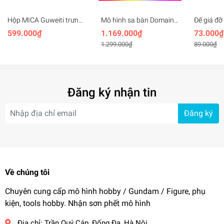
Hộp MICA Guweiti trưng
Mô hình sa bàn Domain
Đế giá đ
bày mô hình với led trần
Base CG Set 10 bộ
stand Wi
599.000₫
1.169.000₫
73.000₫
có cửa mở - display box
gundam Hangar
aerial 1/
1.299.000₫
89.000₫
with light openable door
FLOATIN
effect
Đăng ký nhận tin
Đăng ký
Về chúng tôi
Chuyên cung cấp mô hình hobby / Gundam / Figure, phụ
kiện, tools hobby. Nhận sơn phết mô hình
Địa chỉ:
Trần Quý Cáp, Đống Đa, Hà Nội