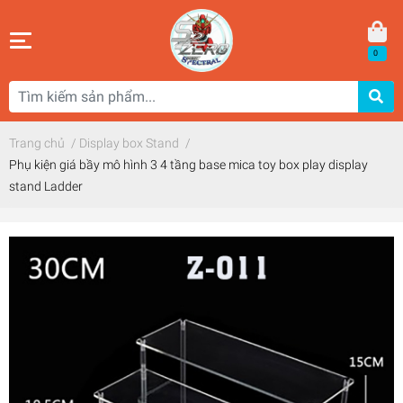
0
Trang chủ
/
Display box Stand
/
Phụ kiện giá bầy mô hình 3 4 tầng base mica toy box play display
stand Ladder