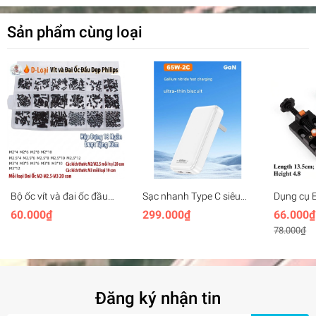
Chọn Jack cắm phù hợp với Laptop
Sản phẩm cùng loại
Bộ ốc vít và đai ốc đầu
Sạc nhanh Type C siêu
Dụng cụ E
tròn Philips các cỡ M2
mỏng 65W GAN Gen2
hình Mini
60.000₫
299.000₫
66.000₫
M2.5 M3 M4
Ultra-thin Fast Charging
plastic
78.000₫
cho điện thoại laptop
handheld
Đăng ký nhận tin