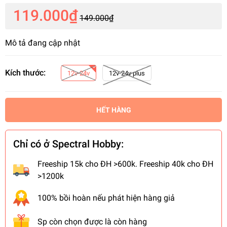
119.000₫
149.000₫
Mô tả đang cập nhật
Kích thước:
12v-24v
12v-24v plus
HẾT HÀNG
Chỉ có ở Spectral Hobby:
Freeship 15k cho ĐH >600k. Freeship 40k cho ĐH
>1200k
100% bồi hoàn nếu phát hiện hàng giả
Sp còn chọn được là còn hàng