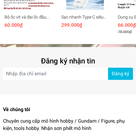
Bộ ốc vít và đai ốc đầu
Sạc nhanh Type C siêu
Dụng cụ E
tròn Philips các cỡ M2
mỏng 65W GAN Gen2
hình Mini
60.000₫
299.000₫
66.000₫
M2.5 M3 M4
Ultra-thin Fast Charging
plastic
78.000₫
cho điện thoại laptop
handheld
Đăng ký nhận tin
Đăng ký
Về chúng tôi
Chuyên cung cấp mô hình hobby / Gundam / Figure, phụ
kiện, tools hobby. Nhận sơn phết mô hình