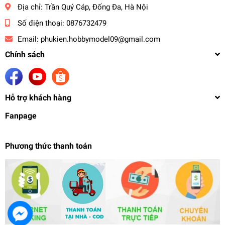
Địa chỉ:
Trần Quý Cáp, Đống Đa, Hà Nội
Số điện thoại:
0876732479
Email:
phukien.hobbymodel09@gmail.com
Chính sách
Hỗ trợ khách hàng
Fanpage
Phương thức thanh toán
Bộ mũi khoan lỗ tròn tiện gỗ chuỗi hạt gỗ 6mm -