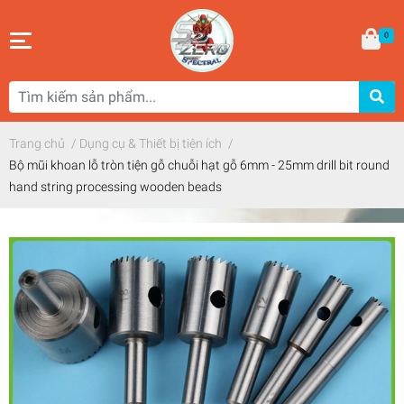
0
Trang chủ
/
Dụng cụ & Thiết bị tiện ích
/
Bộ mũi khoan lỗ tròn tiện gỗ chuỗi hạt gỗ 6mm - 25mm drill bit round
hand string processing wooden beads