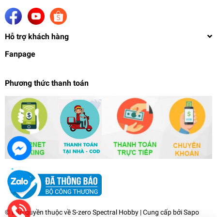
Hỗ trợ khách hàng
Fanpage
Phương thức thanh toán
Bộ khoan tay mini kèm 5 mũi khoan 0.8 1.0 1.5
2.0 2.5 MS060
169.000₫
undefined
© Bản quyền thuộc về
S-zero Spectral Hobby
| Cung cấp bởi
Sapo