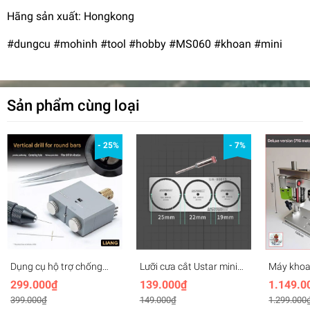
Hãng sản xuất: Hongkong
#dungcu #mohinh #tool #hobby #MS060 #khoan #mini
Sản phẩm cùng loại
- 25%
- 7%
Dụng cụ hộ trợ chống
Lưỡi cưa cắt Ustar mini
Máy khoa
gãy, rung, định tâm cho
siêu mỏng Ultrathin hand
795 Delux
299.000₫
139.000₫
1.149.0
mũi khoan mô hình
saw scriber blade
Mini Dril
399.000₫
149.000₫
1.299.000
Round Rod Vertical Drill
UA80015
Drilling 