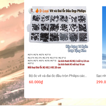
Bộ ốc vít và đai ốc đầu tròn Philips các
Sạc n
cỡ M2 M2.5 M3 M4
Gen2 U
60.000₫
299.
thoại 