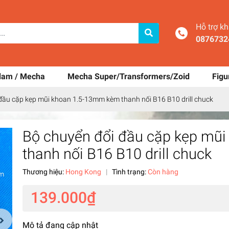
Hỗ trợ k
0876732
dam / Mecha
Mecha Super/Transformers/Zoid
Figu
đầu cặp kẹp mũi khoan 1.5-13mm kèm thanh nối B16 B10 drill chuck
Bộ chuyển đổi đầu cặp kẹp mũ
thanh nối B16 B10 drill chuck
Thương hiệu:
Hong Kong
|
Tình trạng:
Còn hàng
139.000₫
Mô tả đang cập nhật