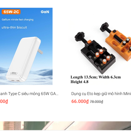
hanh Type C siêu mỏng 65W GAN
Dụng cụ Eto kẹp giữ mô hình Min
ltra-thin Fast Charging cho điện
vise plastic
000₫
66.000₫
78.000₫
laptop handheld