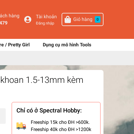
hách hàng
Tài khoản
Giỏ hàng
0
479
Đăng nhập
re / Pretty Girl
Dụng cụ mô hình Tools
i khoan 1.5-13mm kèm
Chỉ có ở Spectral Hobby:
Freeship 15k cho ĐH >600k.
Freeship 40k cho ĐH >1200k