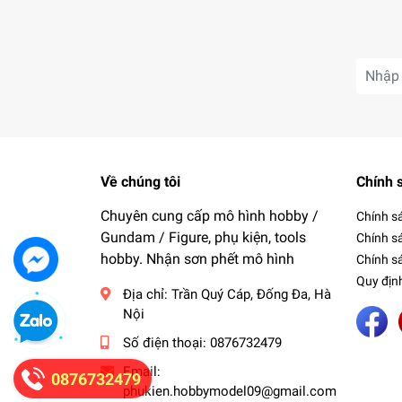
Về chúng tôi
Chính 
Chuyên cung cấp mô hình hobby /
Chính s
Gundam / Figure, phụ kiện, tools
Chính s
hobby. Nhận sơn phết mô hình
Chính sá
Quy địn
Địa chỉ:
Trần Quý Cáp, Đống Đa, Hà
Nội
Số điện thoại:
0876732479
Email:
0876732479
phukien.hobbymodel09@gmail.com