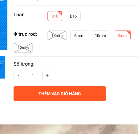
Loại:
B10
B16
Φ trục rod:
14mm
6mm
10mm
8mm
12mm
Số lượng:
-
+
THÊM VÀO GIỎ HÀNG