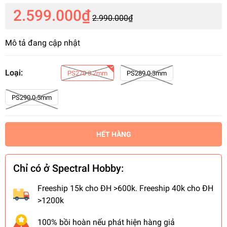
2.599.000₫
2.990.000₫
Mô tả đang cập nhật
Loại:
PS270 0.2mm
PS289 0.3mm
PS290 0.5mm
HẾT HÀNG
Chỉ có ở Spectral Hobby:
Freeship 15k cho ĐH >600k. Freeship 40k cho ĐH
>1200k
100% bồi hoàn nếu phát hiện hàng giả