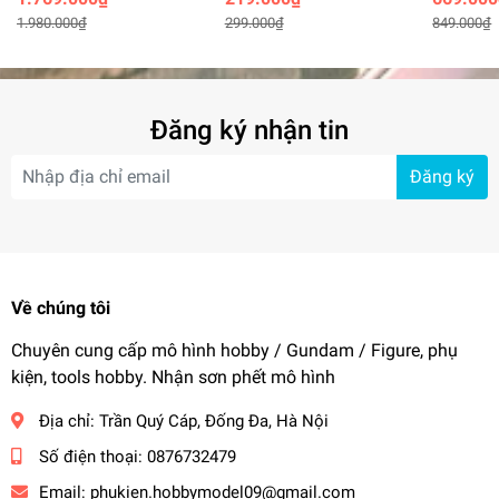
trigger fan-shaped spray
gun
1.980.000₫
299.000₫
849.000₫
pen
Đăng ký nhận tin
Đăng ký
Về chúng tôi
Chuyên cung cấp mô hình hobby / Gundam / Figure, phụ
kiện, tools hobby. Nhận sơn phết mô hình
Địa chỉ:
Trần Quý Cáp, Đống Đa, Hà Nội
Số điện thoại:
0876732479
Email:
phukien.hobbymodel09@gmail.com