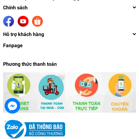
Chính sách
Hỗ trợ khách hàng
Fanpage
Phương thức thanh toán
Bút sơn airbrush Mr hobby Ps289 PS290 PS270
0.2mm 0.3mm 0.5mm PROCONBOY PLATINUM
2.599.000₫
undefined