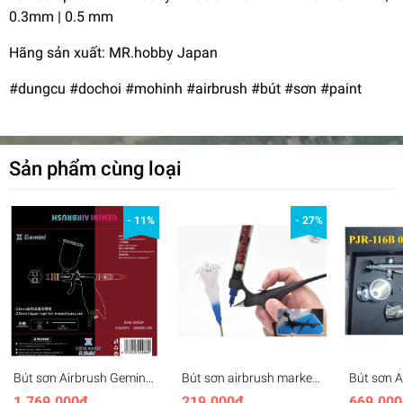
0.3mm | 0.5 mm
Hãng sản xuất: MR.hobby Japan
#dungcu #dochoi #mohinh #airbrush #bút #sơn #paint
Sản phẩm cùng loại
- 11%
- 27%
Bút sơn Airbrush Gemini
Bút sơn airbrush marker
Bút sơn A
Gem-001GP 0.5mm
pen (gắn bút marker)
116B 0.5
1.769.000₫
219.000₫
669.000