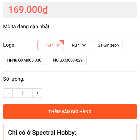
169.000₫
Mô tả đang cập nhật
Logo:
Hi-nu *TW
Nu *TW
Sa-Sin zeon
Hi-Nu GXM003-030
NU GXM003-029
Số lượng:
-
+
THÊM VÀO GIỎ HÀNG
Chỉ có ở Spectral Hobby: