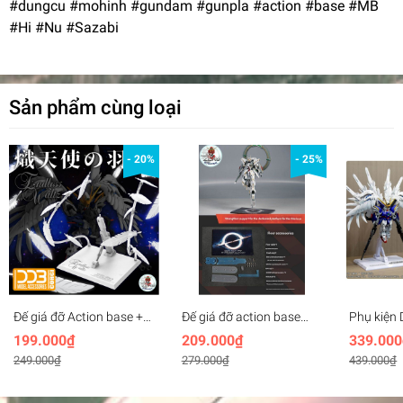
#dungcu #mohinh #gundam #gunpla #action #base #MB
#Hi #Nu #Sazabi
Sản phẩm cùng loại
- 20%
- 25%
Đế giá đỡ Action base +
Đế giá đỡ action base
Phụ kiện
SERAPHIM FEATHER
mica cho MG Glory
Snow Whit
199.000₫
209.000₫
339.000
Effect cho Wing Zero MG
Stargazer gundam
+ Action
249.000₫
279.000₫
439.000₫
MGSD HG RG - DDB
Wing EW
model