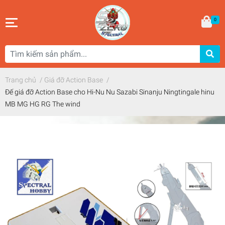
0
Trang chủ
/
Giá đỡ Action Base
/
Đế giá đỡ Action Base cho Hi-Nu Nu Sazabi Sinanju Ningtingale hinu
MB MG HG RG The wind