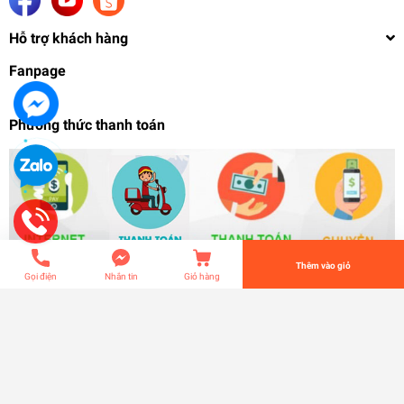
Hỗ trợ khách hàng
Fanpage
Phương thức thanh toán
Đế giá đỡ Action Base cho Hi-Nu Nu Sazabi
Sinanju Ningtingale hinu MB MG HG RG The wind
109.000₫
undefined
Tiến Hành Thanh Toán
Thêm vào giỏ
Gọi điện
Nhắn tin
Giỏ hàng
Đế giá đỡ Action Base cho Hi-Nu Nu Sazabi
Sinanju Ningtingale hinu MB MG HG RG The wind
© Bản quyền thuộc về
S-zero Spectral Hobby
| Cung cấp bởi
Sapo
169.000₫
Logo:
Hi-nu *TW