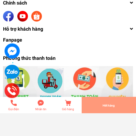
Chính sách
Hỗ trợ khách hàng
Fanpage
Phương thức thanh toán
Mô hình lắp ráp HG 1/144 Core II Real Type Color
& Earthree + support weapon gundam 001A
199.000₫
undefined
Tiến Hành Thanh Toán
Hết hàng
Gọi điện
Nhắn tin
Giỏ hàng