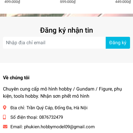
499.000₫
599.000₫
449.000₫
HGBF BANDAI
Model
Đăng ký nhận tin
Đăng ký
Về chúng tôi
Chuyên cung cấp mô hình hobby / Gundam / Figure, phụ
kiện, tools hobby. Nhận sơn phết mô hình
Địa chỉ:
Trần Quý Cáp, Đống Đa, Hà Nội
Số điện thoại:
0876732479
Email:
phukien.hobbymodel09@gmail.com