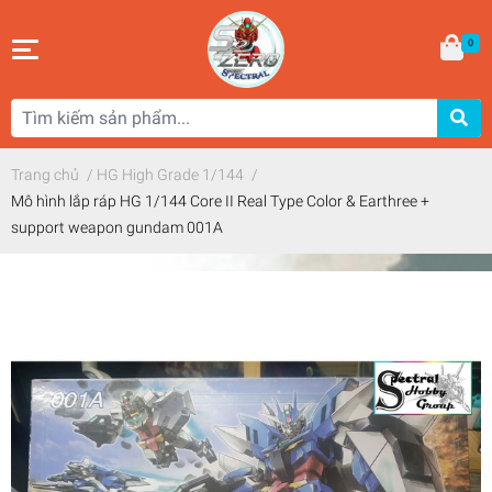
0
Trang chủ
/
HG High Grade 1/144
/
Mô hình lắp ráp HG 1/144 Core II Real Type Color & Earthree +
support weapon gundam 001A